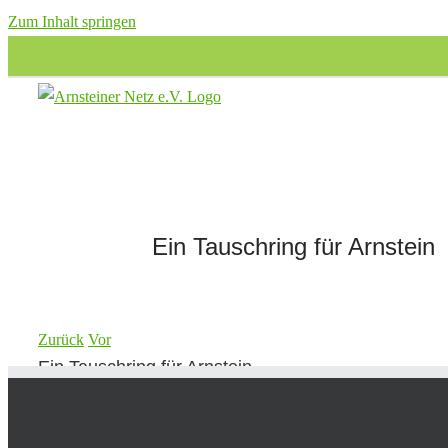
Zum Inhalt springen
Ein Tauschring für Arnstein
Zurück
Vor
Ein Tauschring für Arnstein
Treffen von allen Tauschbegeisterten und die, die es 