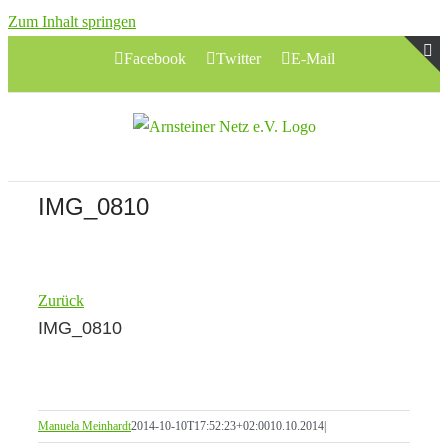
Zum Inhalt springen
Facebook
Twitter
E-Mail
T
S
B
A
IMG_0810
Zurück
IMG_0810
Manuela Meinhardt
2014-10-10T17:52:23+02:00
10.10.2014
|