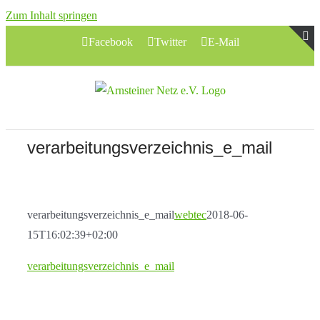
Zum Inhalt springen
Facebook
Twitter
E-Mail
T
S
B
A
verarbeitungsverzeichnis_e_mail
verarbeitungsverzeichnis_e_mail
webtec
2018-06-
15T16:02:39+02:00
verarbeitungsverzeichnis_e_mail