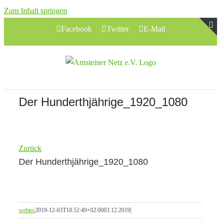
Zum Inhalt springen
Facebook
Twitter
E-Mail
T
S
B
A
Der Hunderthjährige_1920_1080
Zurück
Der Hunderthjährige_1920_1080
webtec
2019-12-03T18:52:49+02:00
03.12.2019
|