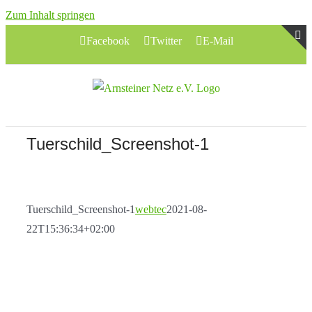
Zum Inhalt springen
Facebook
Twitter
E-Mail
T
S
B
A
Tuerschild_Screenshot-1
Tuerschild_Screenshot-1
webtec
2021-08-
22T15:36:34+02:00