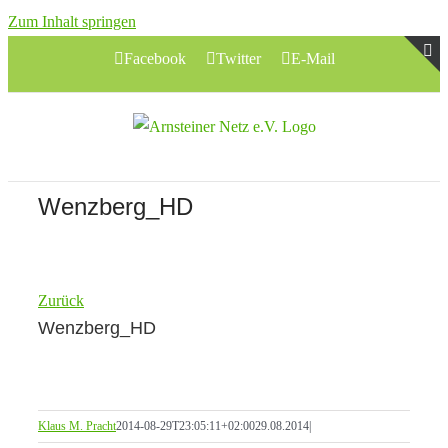
Zum Inhalt springen
Facebook
Twitter
E-Mail
T
S
B
A
Wenzberg_HD
Zurück
Wenzberg_HD
Klaus M. Pracht
2014-08-29T23:05:11+02:00
29.08.2014
|