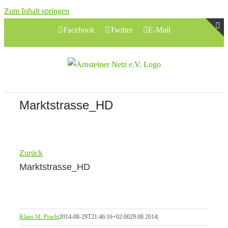
Zum Inhalt springen
Facebook
Twitter
E-Mail
T
S
B
A
Marktstrasse_HD
Zurück
Marktstrasse_HD
Klaus M. Pracht
2014-08-29T21:46:16+02:00
29.08.2014
|